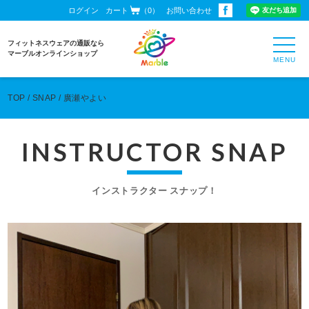
ログイン
カート
（0）
お問い合わせ
toggl
フィットネスウェアの通販なら
navig
マーブルオンラインショップ
TOP
SNAP
廣瀬やよい
INSTRUCTOR SNAP
インストラクター スナップ！