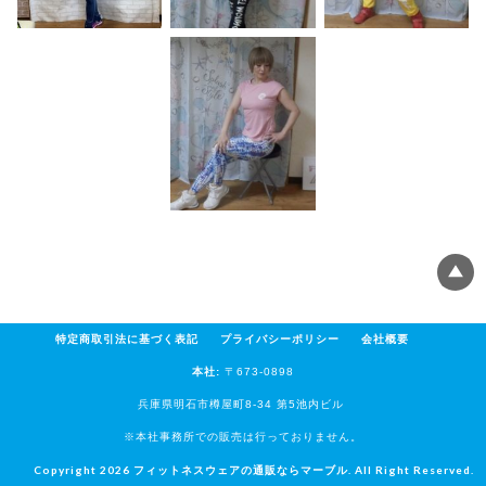
特定商取引法に基づく表記
プライバシーポリシー
会社概要
本社:
〒673-0898
兵庫県明石市樽屋町8-34 第5池内ビル
※本社事務所での販売は行っておりません。
Copyright 2026
フィットネスウェアの通販ならマーブル
. All Right Reserved.