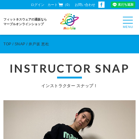
ログイン
カート
（0）
お問い合わせ
toggl
フィットネスウェアの通販なら
navig
マーブルオンラインショップ
TOP
SNAP
井戸坂 恵杜
INSTRUCTOR SNAP
インストラクター スナップ！