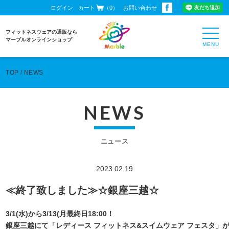
ログイン
カート
（0）
お問い合わせ
toggl
フィットネスウェアの通販なら
navig
マーブルオンラインショップ
TOP
NEWS
NEWS
ニュース
2023.02.19
≪終了致しました≫☆銀座三越☆
3/1(水)から3/13(月最終日18:00！
銀座三越にて「レディース フィットネス&スイムウェア フェスタ」が