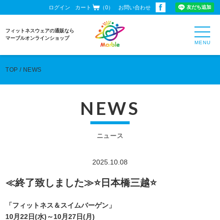
ログイン
カート
（0）
お問い合わせ
toggl
フィットネスウェアの通販なら
navig
マーブルオンラインショップ
TOP
NEWS
NEWS
ニュース
2025.10.08
≪終了致しました≫⭐️日本橋三越⭐️
「フィットネス＆スイムバーゲン」
10月22日(水)～10月27日(月)