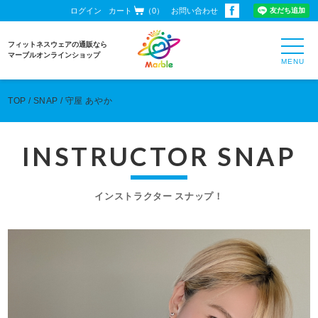
ログイン
カート
（0）
お問い合わせ
toggl
フィットネスウェアの通販なら
navig
マーブルオンラインショップ
TOP
SNAP
守屋 あやか
INSTRUCTOR SNAP
インストラクター スナップ！