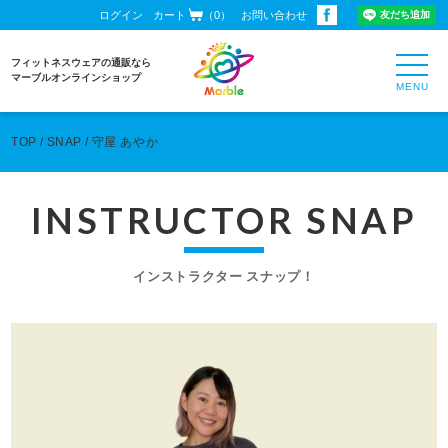
ログイン
カート
（0）
お問い合わせ
toggl
フィットネスウェアの通販なら
navig
マーブルオンラインショップ
TOP
SNAP
守屋 あやか
INSTRUCTOR SNAP
インストラクター スナップ！