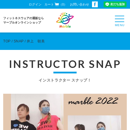
ログイン
カート
（0）
お問い合わせ
toggl
フィットネスウェアの通販なら
navig
マーブルオンラインショップ
TOP
SNAP
井上 朝美
INSTRUCTOR SNAP
インストラクター スナップ！