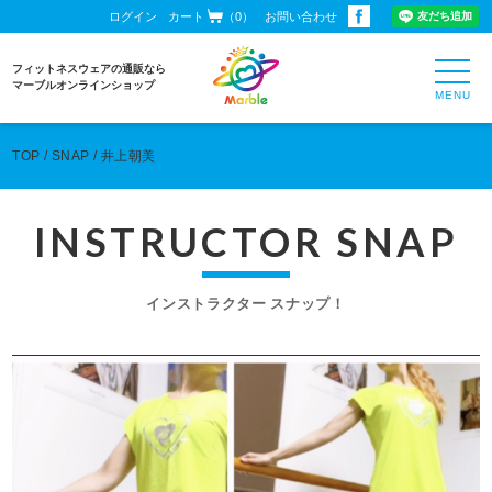
ログイン
カート
（0）
お問い合わせ
toggl
フィットネスウェアの通販なら
navig
マーブルオンラインショップ
TOP
SNAP
井上朝美
INSTRUCTOR SNAP
インストラクター スナップ！