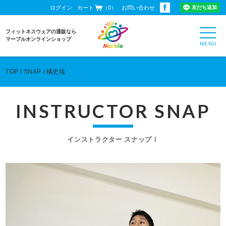
ログイン
カート
（0）
お問い合わせ
toggl
フィットネスウェアの通販なら
navig
マーブルオンラインショップ
TOP
SNAP
橘史哉
INSTRUCTOR SNAP
インストラクター スナップ！