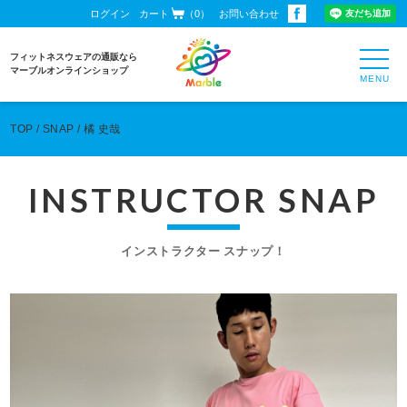
ログイン
カート
（0）
お問い合わせ
toggl
フィットネスウェアの通販なら
navig
マーブルオンラインショップ
TOP
SNAP
橘 史哉
INSTRUCTOR SNAP
インストラクター スナップ！