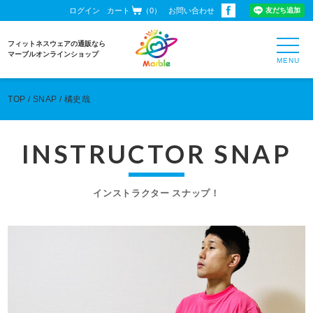
ログイン
カート
（0）
お問い合わせ
toggl
フィットネスウェアの通販なら
navig
マーブルオンラインショップ
TOP
SNAP
橘史哉
INSTRUCTOR SNAP
インストラクター スナップ！