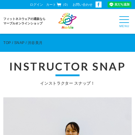
ログイン
カート
（0）
お問い合わせ
toggl
フィットネスウェアの通販なら
navig
マーブルオンラインショップ
TOP
SNAP
渋谷美月
INSTRUCTOR SNAP
インストラクター スナップ！