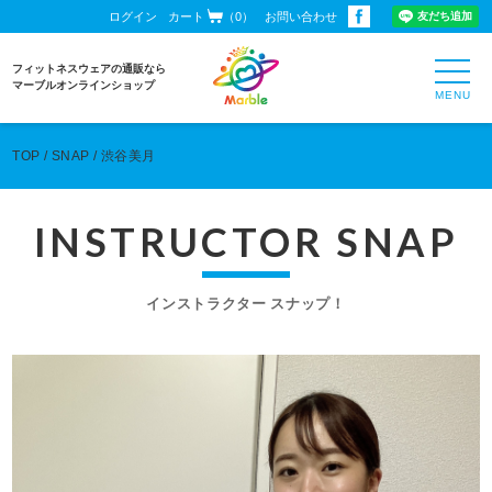
ログイン
カート
（0）
お問い合わせ
toggl
フィットネスウェアの通販なら
navig
マーブルオンラインショップ
TOP
SNAP
渋谷美月
INSTRUCTOR SNAP
インストラクター スナップ！