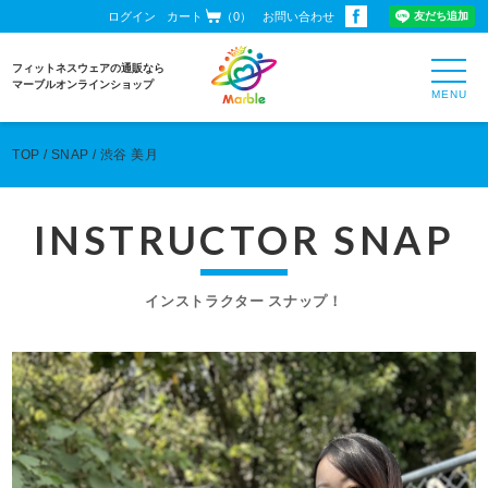
ログイン
カート
（0）
お問い合わせ
toggl
フィットネスウェアの通販なら
navig
マーブルオンラインショップ
TOP
SNAP
渋谷 美月
INSTRUCTOR SNAP
インストラクター スナップ！